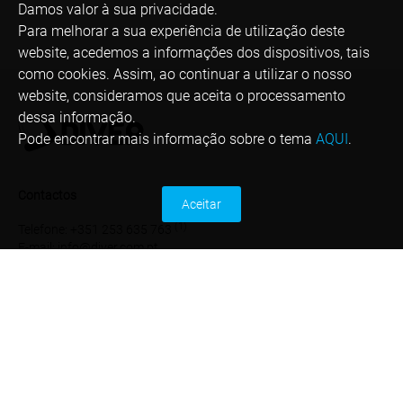
Damos valor à sua privacidade.
Para melhorar a sua experiência de utilização deste
website, acedemos a informações dos dispositivos, tais
como cookies. Assim, ao continuar a utilizar o nosso
website, consideramos que aceita o processamento
dessa informação.
Pode encontrar mais informação sobre o tema
AQUI
.
Contactos
Aceitar
(1)
Telefone: +351 253 635 763
E-mail: info@diver.com.pt
(1)
Chamada para a rede fixa nacional
*
Custo de chamada de acordo com o tarifário
de telecomunicações contratado para a rede
fixa nacional e rede móvel nacional
Links