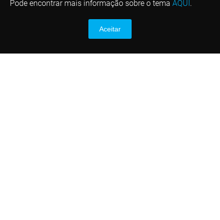
Pode encontrar mais informação sobre o tema
AQUI
.
Aceitar
Contactos
(1)
Telefone: +351 253 635 763
E-mail: info@diver.com.pt
(1)
Chamada para a rede fixa nacional
*
Custo de chamada de acordo com o tarifário
de telecomunicações contratado para a rede
fixa nacional e rede móvel nacional
Links