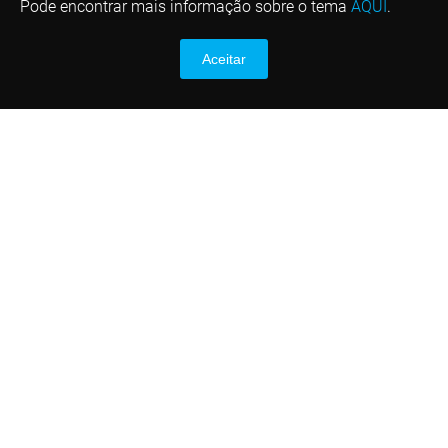
Pode encontrar mais informação sobre o tema
AQUI
.
Aceitar
Contactos
(1)
Telefone: +351 253 635 763
E-mail: info@diver.com.pt
(1)
Chamada para a rede fixa nacional
*
Custo de chamada de acordo com o tarifário
de telecomunicações contratado para a rede
fixa nacional e rede móvel nacional
Links