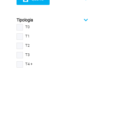
Tipologia
T0
T1
T2
T3
T4 +