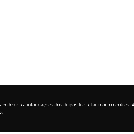
 acedemos a informações dos dispositivos, tais como cookies. As
o.