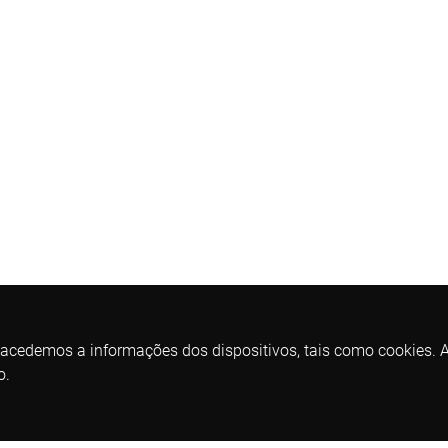
 acedemos a informações dos dispositivos, tais como cookies. As
o.