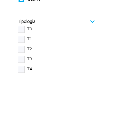
Tipologia
T0
T1
T2
T3
T4 +